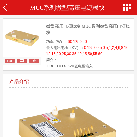
MUC系列微型高压电源模块
微型高压电源模块 MUC系列微型高压电源模
块
功率（W）：
60,125,250
最大输出电压（KV）：
0.125,0.25,0.5,1,2,4,6,8,10,
12,15,20,25,30,35,40,45,50,55,60
简介：
1.DC11V-DC32V宽电压输入
2.超薄型60kv，60W（125W,250W）
3.可以0V输出下输出最大电流
产品介绍
4.快速上升时间，极低的过冲
5.固定频率，低储能设计
6.65℃时MTBF>20万小时
7.温度系数25ppm/℃（可选15ppm）
8.电压调整率0.01%
9.负载调整率0.01％
10.短路保护、打火保护
11.可选RS-485，RS-232通讯
12.客户可OEM定制，价格有优势