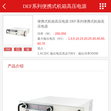
DEF系列便携式机箱高压电源
便携式机箱高压电源 DEF系列便携式机箱高
压电源
功率（W）：
200,350
最大输出电压（KV）：
1,3,5,10,15,20,25,30,40,50,
60,70
简介：
1.AC/DC 输出电压高达70KV，输出功率350W
2.低纹波0.1% 温度系数≤25ppm/℃
3.高稳定性每8小时小于25ppm
产品介绍
4.尺寸80mm x 254mm x280mm，方便携带及移动
5.最大输出电压从1KV-70KV可选择，最大功率
350W
6.宽电压输入86Vac~265Vac,带功率因数校准
7.过压、拉弧和输出短路保护
8.电压和电流调节功能
9.本地或远程遥控控制
10.安全互锁功能
11.可根据用户要求定制