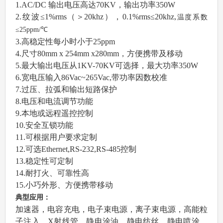
1.AC/DC 输出电压高达70KV，输出功率350W
2.
纹波≤1%rms（＞20khz），0.1%rms≤20khz,
温度系数
≤25ppm/℃
3.高稳定性
每小时小于25ppm
4.尺寸80mm x 254mm x280mm，方便携带及移动
5.最大输出电压从1KV-70KV可选择，最大功率350W
6.宽电压输入86Vac~265Vac,带功率因数校准
7.过压、拉弧和输出短路保护
8.电压和电流调节功能
9.本地或远程遥控控制
10.安全互锁功能
11.可根据用户要求定制
12.可选Ethernet,RS-232,RS-485控制
13.稳定性可定制
14.耐打火、可靠性高
15.小巧外形、方便携带移动
典型应用：
加速器，电容充电，电子束电源，离子束电源，高能粒
子注入，X射线管，静电涂油，静电纺丝，静电喷涂，