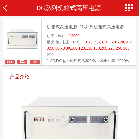
DG系列机箱式高压电源
机箱式高压电源 DG系列机箱式高压电源
功率（W）：
12000
最大输出电压（KV）：
1,2,3,4,6,8,10,12,15,20,30,4
0,50,60,70,80,100,120,130,150,200,225,250,300
简介：
1.AC/DC 输出电压高达300KV，输出功率12000W
2.纹波电压： 0.1% P-P +1Vrms。温度系数：
25ppm
产品介绍
3.稳定度：开机半小时后每小时小于0.02%。
4.标配网口,RS-232,可选RS-485控制
5.过压、拉弧和输出短路保护
6.电压和电流调节功能
7.本地或远程遥控控制
8.安全互锁功能
9.可根据用户要求定制
10.通过欧盟CE认证