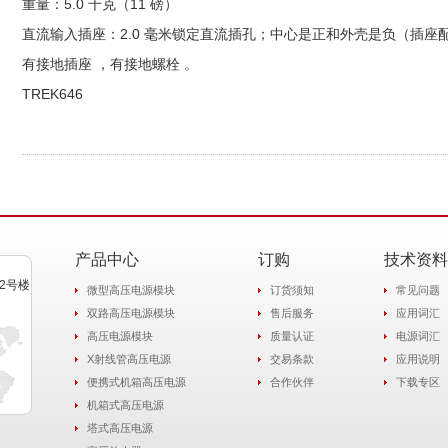
重量：5.0 千克（11 磅）
直流输入插座：2.0 毫米锁定直流插孔；中心是正和外壳是负（插座配带 Swit
有接地插座 ，有接地螺栓 。
TREK646
产品中心
订购
技术资料
2号楼
微型高压电源模块
订货须知
常见问题
双路高压电源模块
售后服务
应用词汇
高压电源模块
质量认证
电源词汇
X射线管高压电源
交易条款
应用说明
便携式机箱高压电源
合作伙伴
下载专区
机箱式高压电源
塔式高压电源