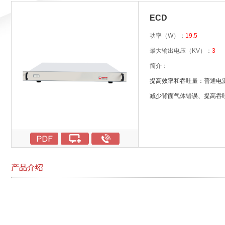
ECD
功率（W）：
19.5
最大输出电压（KV）：
3
简介：
提高效率和吞吐量：普通电
减少背面气体错误、提高吞
控制参数，例如过电流、存
部或外部振幅/偏移控制；
调整过程中的幅度/偏移和
使用后面板 I/O、串行计
产品介绍
配置自定义钳位和去钳位序
可锁定的前面板控制界面
支持 Coulombic 和 Johnse
将静电卡盘配置文件上传并