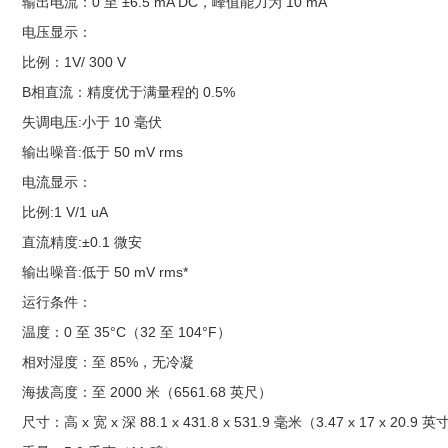
输出电流：0 至 ±6.5 mA DC，峰值能力为 10 mA
电压显示：
比例：1V/ 300 V
B相直流：精度优于满量程的 0.5%
失调电压:小于 10 毫伏
输出噪音:低于 50 mV rms
电流显示：
比例:1 V/1 uA
直流精度:±0.1 微安
输出噪音:低于 50 mV rms*
运行条件：
温度：0 至 35°C（32 至 104°F）
相对湿度：至 85%，无冷凝
海拔高度：至 2000 米（6561.68 英尺）
尺寸：高 x 宽 x 深 88.1 x 431.8 x 531.9 毫米（3.47 x 17 x 20.9