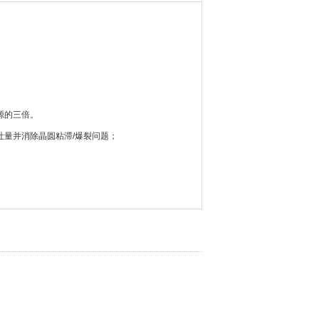
源的三倍。
吐量并消除晶圆粘滞/爆裂问题；
在晶圆和晶圆钳位阈值、钳位电压、偏移电压和内
输出控制的多功能性；
算机命令或前面板控制来控制输出；
列和波形。
n-Rahbek ESC 技术
存储到设备，并通过用户友好的软件界面存储在内