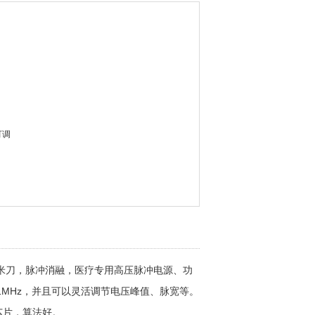
可调
调（数量可定制）
0us可调
发
米刀，脉冲消融，医疗专用高压脉冲电源、功
MHz，并且可以灵活调节电压峰值、脉宽等。
芯片，算法好。