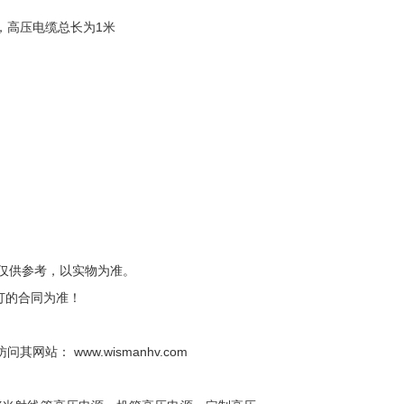
，高压电缆总长为1米
片仅供参考，以实物为准。
订的合同为准！
其网站： www.wismanhv.com