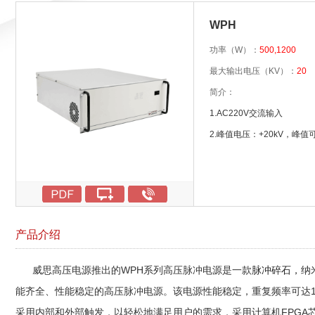
WPH
功率（W）：
500,1200
最大输出电压（KV）：
20
简介：
1.AC220V交流输入
2.峰值电压：+20kV，峰值
2.上升/下降沿：< 20 ns
3.频率：重频 1 – 1 MHz
4.串中串总数: 1-10 个可
5.脉冲宽度： 100 ns ~ 10
产品介绍
6.触发方式：内部或外部触
8.脉冲无抖动
威思高压电源推出的WPH系列高压脉冲电源是一款
脉冲碎石，
纳
9.接受OEM定制
能齐全、性能稳定的高压脉冲电源。该电源性能稳定，重复频率可达1
采用内部和外部触发，以轻松地满足用户的需求，采用计算机FPGA