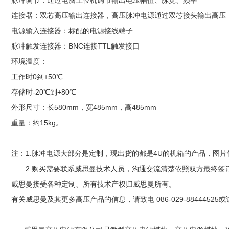
脉冲调节：通过电脑上位机调节输出电压幅值、脉宽、频率
连接器：双芯高压输出连接器，高压脉冲电源通过双芯接头输出高压
电源输入连接器：标配的电源接线端子
脉冲触发连接器：BNC连接TTL触发接口
环境温度：
工作时0到+50℃
存储时-20℃到+80℃
外形尺寸：长580mm，宽485mm，高485mm
重量：约15kg。
注：1.脉冲电源大部分是定制，现出货的都是4U的机箱的产品，图
2.购买需要联系威思曼技术人员，沟通交流清楚依照双方最终签
威思曼接受各种定制、所有技术产权归威思曼所有。
有关威思曼及其更多高压产品的信息，请致电 086-029-88444525或访问