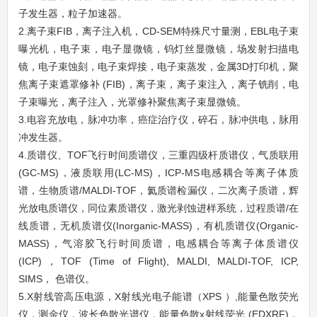
子发生器，粒子加速器。
2.离子束FIB，
离子注入机，CD-SEM特殊尺寸量测，EBL电子束
曝光机，
电子束，电子显微镜，钨灯丝显微镜，场发射扫描电
镜，电子束蚀刻，电子束焊接，电子束蒸发，金属3D打印机，聚
焦离子束遮罩修补 (FIB)，离子束，离子束注入，离子铣削，电
子束曝光，离子注入，光罩修补聚焦离子束显微镜。
3.电容充放电，脉冲功率，癌症治疗仪，碎石，脉冲供电，脉用
冲发生器。
4.质谱仪、TOF飞行时间质谱仪，三重四级杆质谱仪，气质联用
(GC-MS)，液质联用(LC-MS)，ICP-MS电感耦合等离子体质
谱，生物质谱/MALDI-TOF，氦质谱检漏仪，二次离子质谱，辉
光放电质谱仪，同位素质谱仪，激光剥蚀进样系统，过程质谱/在
线质谱，无机质谱仪(Inorganic-MASS)，有机质谱仪(Organic-
MASS)，气溶胶飞行时间质谱，电感耦合等离子体质谱仪
(ICP)，TOF (Time of Flight), MALDI, MALDI-TOF, ICP,
SIMS， 色谱仪。
5.X射线管高压电源，X射线光电子能谱（
XPS
）,能量色散荧光
仪，测金仪，波长色散光谱仪，能量色散x射线荧光 (EDXRF)，