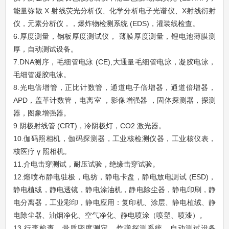
能量弥散 X 射线荧光分析仪、化学分析电子光谱仪、X射线衍射
仪，元素分析仪，，爆炸物检测系统 (EDS)，灌装线检查。
6.厚度测量，钢板厚度测试仪， 薄膜厚度测量，锂电池薄膜测
厚，自动测试设备。
7.DNA测序，毛细管电泳 (CE),大通量毛细管电泳，凝胶电泳，
毛细管凝胶电泳。
8.光电倍增管，正比计数管，通道电子倍增器，通道倍增器，
APD，盖革计数管，电离室 ，影像增强器 ，固体探测器，探测
器，图象增强器。
9.阴极射线管 (CRT)，冷阴极灯，CO2 激光器。
10.伽码照相机，伽码探测器，工业
核检测仪器，工业核仪表，
核医疗 γ 照相机
。
11.介电击穿测试，耐压试验，绝缘击穿试验。
12.熔喷布静电驻极，电纺，静电卡盘，静电放电测试 (ESD)，
静电植绒，静电透镜，静电涂油机，静电除尘器，静电印刷，静
电分离器，工业彩印，静电应用：复印机、涂层、静电植绒、静
电除尘器、油烟净化、空气净化、静电喷涂（喷塑、喷漆）。
13.行李检查，骨质密度测定，炸弹探测系统，自动测试设备