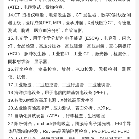
(ATE)，电缆测试，货物检查。
14.CT 扫描仪电源，电晕发生器，CT 发生器，数字X射线探测
器面板，医疗成像PET, MRI，医学肿瘤，X射线医疗CT、骨密度
测试、胸透，
医疗血液分析，
血管造影。
15.电光学，用于化学分析的电子能谱 (ESCA)，电穿孔，闪光
灯，食品检查，高压分压器，高压测量，高压封装，空心阴极灯
(HCL)，脉冲发生器 ，工业彩印，工业 CT ，激光器 ，检漏仪，
阴极射线管：显示器。
16.行李检查、食品检查、放射，PCB检测、无损检测、测厚
仪、试管。
17.工业微波，工业磁控管、工业行波管，工业速调管。
18.海洋供电设备，用于电信的陆基馈电设备 (PFE) 。
19.各类X射线管高压电源，X射线高压发生器
20.农业除雾除露增产，压力测试，表面分析，水净化。
21.自动化测试设备（ATE），行李检查，生物辐照，
22.阳极键合，e-chuck静电吸盘，团簇等离子抛光机，EBI半导
体晶圆缺陷检测，Review晶圆缺陷再检查，PVD,PECVD,
PCVD