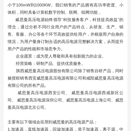
小于100mW到1000KW。我们销售的产品拥有高功率密度、小
体积，同时具备计算机数字控制、联网、组网功能 。
威思曼高压电源始终倡导“科技服务客户，科技提高效益”的
理念，通过分析不同行业用户的产品特点，从研发、生产、销
售、客服、办公等各个环节高效提供给用户，并根据用户自身的
情况，为用户量身订制合适的高压电源完整解决方案，从而提升
用户产品的性能和市场竞争力。
企业愿景：成为受人尊敬和具有创新能力的企业。
经营策略：研制产品、提供优质服务。
陕西威思曼高压电源股份有限公司除了销售自研产品，同时
被授权销售
西安威思曼高压电源有限公司和
咸阳威思曼高压电源
有限公司的所有产品。
威思曼高压电源西安公司、
威思曼高压电源
西咸新区公
司、
威思曼高压电源深圳公司、
威思曼高压电源上海公司、
威思
曼高压电源北京公司
。
主要有以下领域
会应用到
威思曼的高压电源产品：
1.加速器，直线加速器，回旋加速器，质子加速器，离子源，中