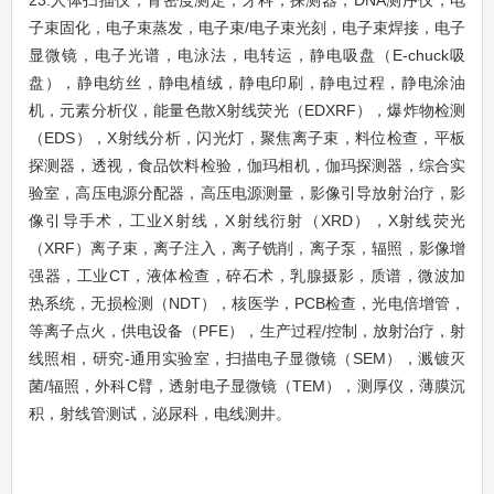
23.人体扫描仪，骨密度测定，牙科，探测器，DNA测序仪，电
子束固化，电子束蒸发，电子束/电子束光刻，电子束焊接，电子
显微镜，电子光谱，电泳法，电转运，静电吸盘（E-chuck吸
盘），静电纺丝，静电植绒，静电印刷，静电过程，静电涂油
机，元素分析仪，能量色散X射线荧光（EDXRF），爆炸物检测
（EDS），
X射线分析，
闪光灯，聚焦离子束，料位检查，平板
探测器，透视，食品饮料检验，伽玛相机，伽玛探测器，综合实
验室，高压电源分配器，高压电源测量，影像引导放射治疗，影
像引导手术，工业X射线，
X射线衍射（XRD），X射线荧光
（XRF）
离子束，离子注入，离子铣削，离子泵，辐照，影像增
强器，工业CT，液体检查，碎石术，乳腺摄影，质谱，微波加
热系统，无损检测（NDT），核医学，PCB检查，光电倍增管，
等离子点火，供电设备（PFE），生产过程/控制，放射治疗，射
线照相，研究-通用实验室，扫描电子显微镜（SEM），溅镀灭
菌/辐照，外科C臂，透射电子显微镜（TEM），测厚仪，薄膜沉
积，射线管测试，泌尿科，电线测井。