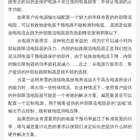
跳变点的目的是保护电源不受过度的电弧损害，并保证电源的正
常功能。
如果客户在电源输出端配置一个较大的串联布置的外部限流
电阻，可以有效地使电弧干预电路不能检测到电弧。 原因是短路
放电电流会因为外部限流电阻器而急剧降至探测界限以下。
从电源方面而言，这种状态是有益的，因为它可以减小对内
部短路限流电阻器的压力。内部的短路限流电阻器正是我们想法
设法用电弧干预电路保护的部件。由于短路放电电流下降，内部
的输出限制器的功率损耗就减小……总之，从电源方面而言，客
户提供的外部短路限制器是很不错的选择。
当某一运用所需的连续电弧放电率远远大于高压电源所设计
的能力时，将出现一些特殊情况。在这种情况下，使用客户提供
的外部限流电阻器可能是一个有效的解决方案。威思曼甚至可以
配置一个定制电源，用于顾客提供的外部限流电阻器的“远端”或
输出节点控制，能有效地抵消电压降。
如果您的业务需要用到的电弧干预功率超过了标准装置的功
率，请与威思曼讨论您的要求以便我们决定应向您提供什么样的
硬件解决方案。